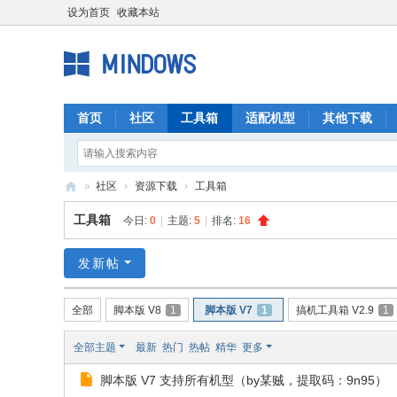
设为首页
收藏本站
首页
社区
工具箱
适配机型
其他下载
»
社区
›
资源下载
›
工具箱
M
工具箱
今日:
0
|
主题:
5
|
排名:
16
I
N
发新帖
D
全部
脚本版 V8
1
脚本版 V7
1
搞机工具箱 V2.9
1
O
W
全部主题
最新
热门
热帖
精华
更多
S
脚本版 V7 支持所有机型（by某贼，提取码：9n95）