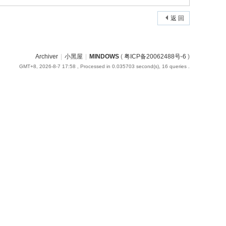
返 回
Archiver
|
小黑屋
|
MINDOWS
(
粤ICP备20062488号-6
)
GMT+8, 2026-8-7 17:58
, Processed in 0.035703 second(s), 16 queries .