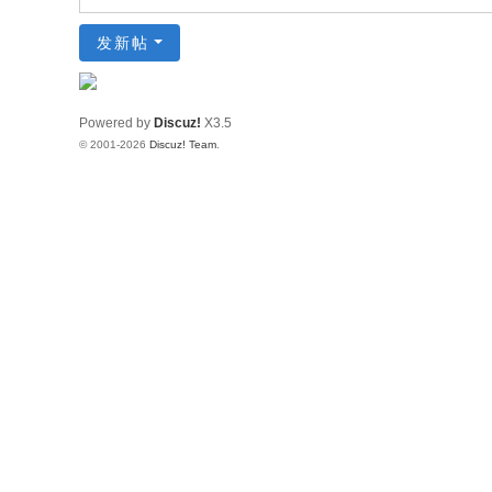
发新帖
Powered by
Discuz!
X3.5
© 2001-2026
Discuz! Team
.