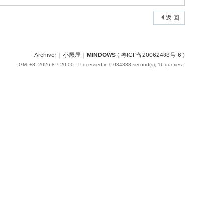
返 回
Archiver
|
小黑屋
|
MINDOWS
(
粤ICP备20062488号-6
)
GMT+8, 2026-8-7 20:00
, Processed in 0.034338 second(s), 16 queries .