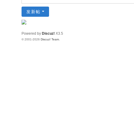
发新帖
Powered by
Discuz!
X3.5
© 2001-2026
Discuz! Team
.