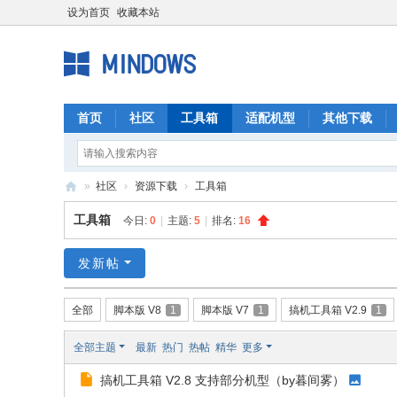
设为首页
收藏本站
首页
社区
工具箱
适配机型
其他下载
»
社区
›
资源下载
›
工具箱
M
工具箱
今日:
0
|
主题:
5
|
排名:
16
I
N
发新帖
D
全部
脚本版 V8
1
脚本版 V7
1
搞机工具箱 V2.9
1
O
W
全部主题
最新
热门
热帖
精华
更多
S
搞机工具箱 V2.8 支持部分机型（by暮间雾）