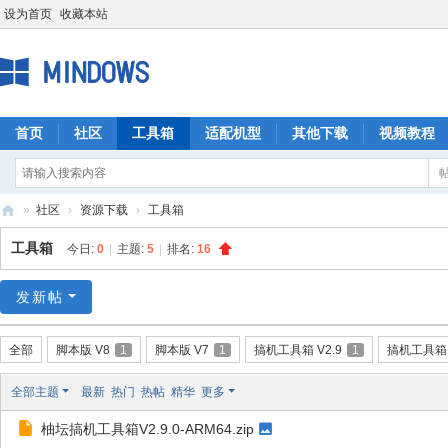
设为首页
收藏本站
首页
社区
工具箱
适配机型
其他下载
视频教程
»
社区
›
资源下载
›
工具箱
M
工具箱
今日:
0
|
主题:
5
|
排名:
16
I
N
发新帖
D
全部
脚本版 V8
1
脚本版 V7
1
搞机工具箱 V2.9
1
搞机工具箱 
O
W
全部主题
最新
热门
热帖
精华
更多
S
柚坛搞机工具箱V2.9.0-ARM64.zip